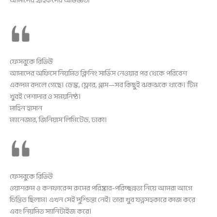
আমাদের গ্রাহকদের অভিজ্ঞতা
ফেসবুকে রিভিউ
আমাদের অফিসে নিয়মিত ক্লিনিং সার্ভিস নেওয়ার পর থেকে পরিবেশ
একদম বদলে গেছে। ডেস্ক, ফ্লোর, গ্লাস—সব কিছুই ঝকঝকে থাকে। টিম
খুবই পেশাদার ও সময়নিষ্ঠ।
মাহিন হাসান
ম্যানেজার, জিনিয়াস লিমিটেড, ঢাকা।
ফেসবুকে রিভিউ
ওয়াশরুম ও কনফারেন্স রুমের পরিষ্কার-পরিচ্ছন্নতা নিয়ে আমরা আগে
চিন্তিত ছিলাম। এখন সেই দুশ্চিন্তা নেই। তারা খুব যত্নসহকারে কাজ করে
এবং নিয়মিত স্যানিটাইজ করে।