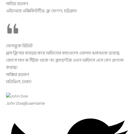
সাবিহা রহমান
এইচআর এক্সিকিউটিভ, ব্লু ফেশন, চট্টগ্রাম।
ফেসবুকে রিভিউ
গ্লাস ক্লিনার ব্যবহার করে অফিসের কাচগুলো একদম ঝকঝকে হয়েছে,
কোনো দাগ বা স্ট্রিক থাকে না। ক্লায়েন্টরা এখন অফিসে এসে বেশ প্রশংসা
করছে।
সাব্বির রহমান
মতিঝিল, ঢাকা।
John Doe@username