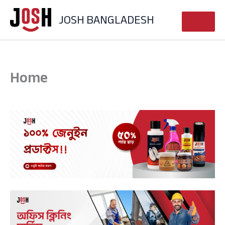
Skip
JOSH BANGLADESH
to
content
Home