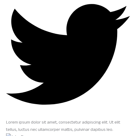
Lorem ipsum dolor sit amet, consectetur adipiscing elit. Ut elit
tellus, luctus nec ullamcorper mattis, pulvinar dapibus leo.